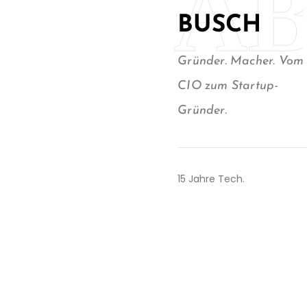
A
BUSCH
Gründer. Macher. Vom
CIO zum Startup-
Gründer.
15 Jahre Tech.
Angefangen hinter den
Kulissen — IT-Strategien
bauen, Teams führen, aus
Chaos Systeme machen,
die wirklich funktionieren.
KUKA, NEVARIS, Consulting,