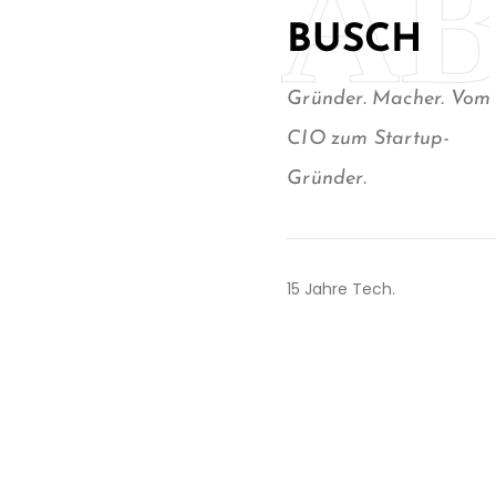
A
BUSCH
Gründer. Macher. Vom
CIO zum Startup-
Gründer.
15 Jahre Tech.
Angefangen hinter den
Kulissen — IT-Strategien
bauen, Teams führen, aus
Chaos Systeme machen,
die wirklich funktionieren.
KUKA, NEVARIS, Consulting,