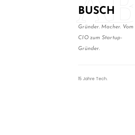
A
BUSCH
Gründer. Macher. Vom
CIO zum Startup-
Gründer.
15 Jahre Tech.
Angefangen hinter den
Kulissen — IT-Strategien
bauen, Teams führen, aus
Chaos Systeme machen,
die wirklich funktionieren.
KUKA, NEVARIS, Consulting,