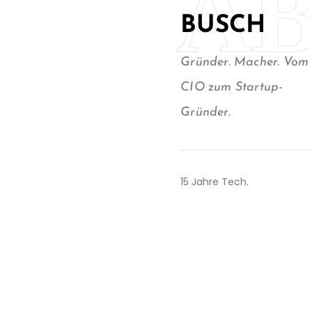
A
BUSCH
Gründer. Macher. Vom
CIO zum Startup-
Gründer.
15 Jahre Tech.
Angefangen hinter den
Kulissen — IT-Strategien
bauen, Teams führen, aus
Chaos Systeme machen,
die wirklich funktionieren.
KUKA, NEVARIS, Consulting,